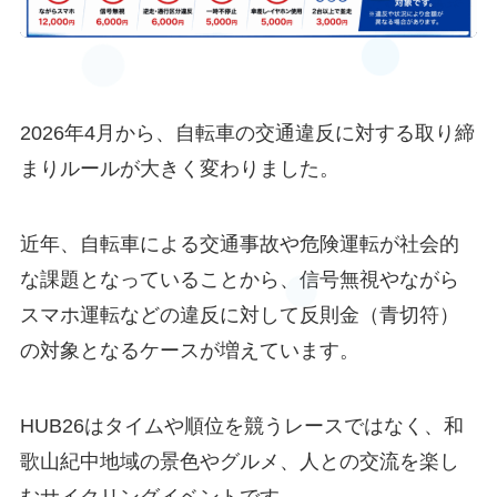
お知らせ
アクセス
2026年4月から、自転車の交通違反に対する取り締
まりルールが大きく変わりました。
よくあるご質問
お問い合わせ
近年、自転車による交通事故や危険運転が社会的
な課題となっていることから、信号無視やながら
スマホ運転などの違反に対して反則金（青切符）
の対象となるケースが増えています。
大会エントリーはこちらより
HUB26はタイムや順位を競うレースではなく、和
＼大会公式SNSのフォローもお願いします／
歌山紀中地域の景色やグルメ、人との交流を楽し
Facebook
Instagram
X
むサイクリングイベントです。